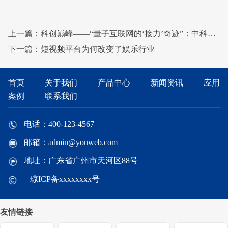
上一篇：科创巅峰——“量子互联网的‘接力’奇迹”：中科大“星汉二号”实现14.5公里纠缠分发，突破量子中继速率瓶颈
下一篇：短视频平台为何改变了娱乐行业
首页
关于我们
产品中心
新闻资讯
应用
案例
联系我们
电话：400-123-4567
邮箱：admin@youweb.com
地址：广东省广州市天河区88号
琼ICP备xxxxxxxx号
友情链接